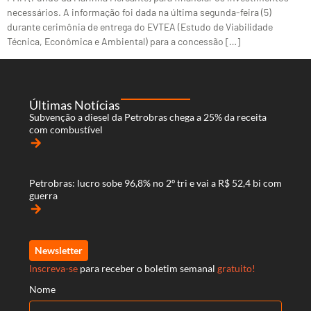
necessários. A informação foi dada na última segunda-feira (5)
durante cerimônia de entrega do EVTEA (Estudo de Viabilidade
Técnica, Econômica e Ambiental) para a concessão […]
Últimas Notícias
Subvenção a diesel da Petrobras chega a 25% da receita
com combustível
arrow_forward
Petrobras: lucro sobe 96,8% no 2º tri e vai a R$ 52,4 bi com
guerra
arrow_forward
Newsletter
Inscreva-se
para receber o boletim semanal
gratuito!
Nome