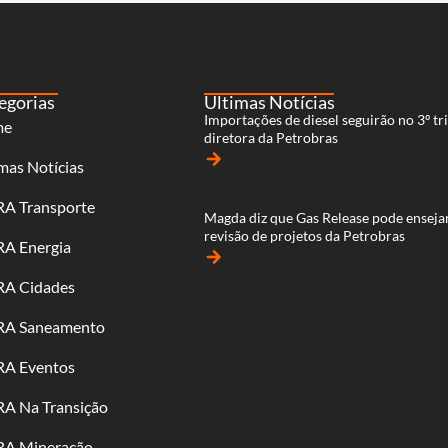
egorias
Últimas Notícias
Importações de diesel seguirão no 3º tri
me
diretora da Petrobras
arrow_forward
mas Notícias
RA Transporte
Magda diz que Gas Release pode enseja
revisão de projetos da Petrobras
RA Energia
arrow_forward
RA Cidades
RA Saneamento
RA Eventos
RA Na Transição
RA Mineração