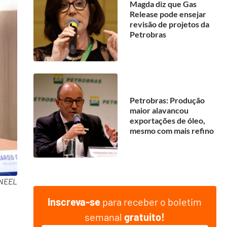
Magda diz que Gas
Release pode ensejar
revisão de projetos da
Petrobras
Petrobras: Produção
maior alavancou
exportações de óleo,
mesmo com mais refino
ANEEL
Inscreva-se
para receber o boletim
semanal
gratuito!