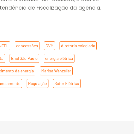
ntendência de Fiscalização da agência.
NEEL
,
concessões
,
CVM
,
diretoria colegiada
,
RJ
,
Enel São Paulo
,
energia elétrica
,
cimento de energia
,
Marisa Wanzeller
,
anciamento
,
Regulação
,
Setor Elétrico
,