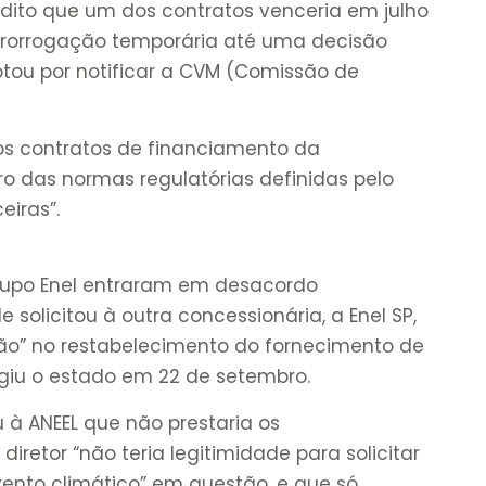
dito que um dos contratos venceria em julho
prorrogação temporária até uma decisão
 votou por notificar a CVM (Comissão de
“os contratos de financiamento da
o das normas regulatórias definidas pelo
eiras”.
grupo Enel entraram em desacordo
 solicitou à outra concessionária, a Enel SP,
dão” no restabelecimento do fornecimento de
ngiu o estado em 22 de setembro.
 à ANEEL que não prestaria os
iretor “não teria legitimidade para solicitar
vento climático” em questão, e que só