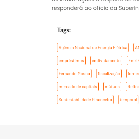
responderá ao ofício da Superi
Tags:
Agência Nacional de Energia Elétrica
,
A
empréstimos
,
endividamento
,
Enel 
Fernando Mosna
,
fiscalização
,
forne
mercado de capitais
,
mútuos
,
Refin
Sustentabilidade Financeira
,
temporal