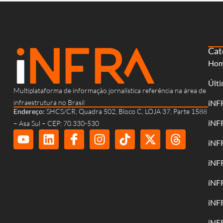
Cat
Ho
Últi
Multiplataforma de informação jornalística referência na área de
infraestrutura no Brasil
iNF
Endereço:
SHCS/CR, Quadra 502, Bloco C, LOJA 37, Parte 1588
iNF
– Asa Sul – CEP: 70.330-530
iNF
iNF
iNF
iNF
iNF