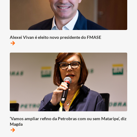
Alexei Vivan é eleito novo presidente do FMASE
arrow_forward
‘Vamos ampliar refino da Petrobras com ou sem Mataripe’, diz
Magda
arrow_forward