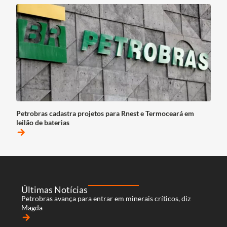
Petrobras cadastra projetos para Rnest e Termoceará em
leilão de baterias
arrow_forward
Últimas Notícias
Petrobras avança para entrar em minerais críticos, diz
Magda
arrow_forward