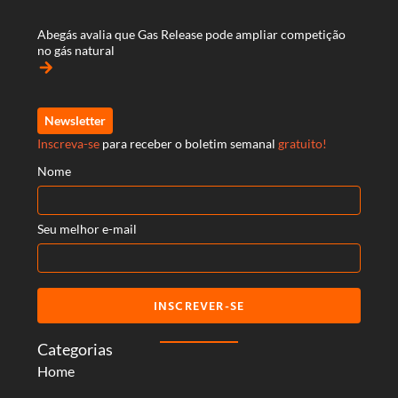
Abegás avalia que Gas Release pode ampliar competição
no gás natural
arrow_forward
Newsletter
Inscreva-se
para receber o boletim semanal
gratuito!
Nome
Seu melhor e-mail
INSCREVER-SE
Categorias
Home