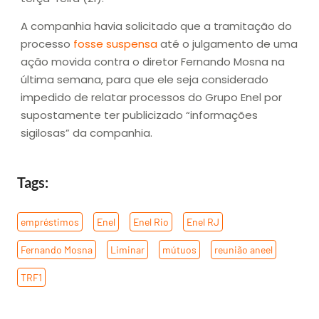
A companhia havia solicitado que a tramitação do
processo
fosse suspensa
até o julgamento de uma
ação movida contra o diretor Fernando Mosna na
última semana, para que ele seja considerado
impedido de relatar processos do Grupo Enel por
supostamente ter publicizado “informações
sigilosas” da companhia.
Tags:
empréstimos
,
Enel
,
Enel Rio
,
Enel RJ
,
Fernando Mosna
,
Liminar
,
mútuos
,
reunião aneel
,
TRF1