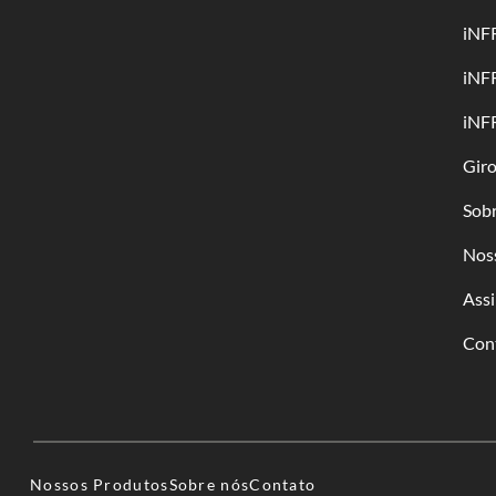
iNF
iNF
iNF
Gir
Sob
Nos
Assi
Con
Nossos Produtos
Sobre nós
Contato