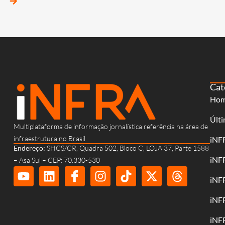
arrow_forward
Cat
Ho
Últi
Multiplataforma de informação jornalística referência na área de
infraestrutura no Brasil
iNF
Endereço:
SHCS/CR, Quadra 502, Bloco C, LOJA 37, Parte 1588
iNF
– Asa Sul – CEP: 70.330-530
iNF
iNF
iNF