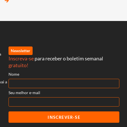
arrow_forward
Newsletter
a
Inscreva-se
para receber o boletim semanal
gratuito!
Nome
vai a
Seu melhor e-mail
INSCREVER-SE