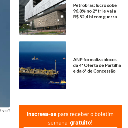
Petrobras: lucro sobe
96,8% no 2º tri e vai a
R$ 52,4 bi com guerra
ANP formaliza blocos
da 4ª Oferta de Partilha
e da 6ª de Concessão
rasil
Inscreva-se
para receber o boletim
semanal
gratuito!