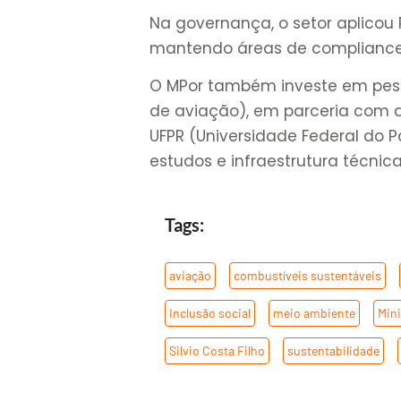
Na governança, o setor aplicou
mantendo áreas de compliance 
O MPor também investe em pesq
de aviação), em parceria com a
UFPR (Universidade Federal do P
estudos e infraestrutura técnica
Tags:
aviação
,
combustíveis sustentáveis
,
Inclusão social
,
meio ambiente
,
Mini
Silvio Costa Filho
,
sustentabilidade
,