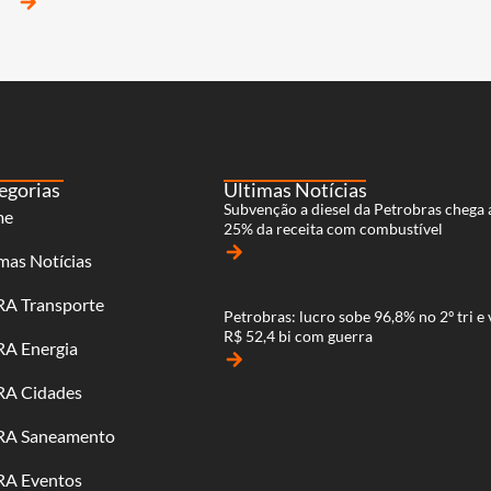
arrow_forward
egorias
Últimas Notícias
Subvenção a diesel da Petrobras chega 
me
25% da receita com combustível
arrow_forward
mas Notícias
RA Transporte
Petrobras: lucro sobe 96,8% no 2º tri e 
R$ 52,4 bi com guerra
RA Energia
arrow_forward
RA Cidades
RA Saneamento
RA Eventos