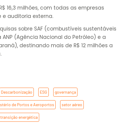
 R$ 16,3 milhões, com todas as empresas
e auditoria externa.
uisas sobre SAF (combustíveis sustentáveis
 ANP (Agência Nacional do Petróleo) e a
araná), destinando mais de R$ 12 milhões a
.
Descarbonização
,
ESG
,
governança
,
stério de Portos e Aeroportos
,
setor aéreo
,
transição energética