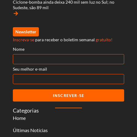
Ciclone-bomba ainda deixa 240 mil sem luz no Sul; no
Sudeste, são 89 mil
arrow_forward
Newsletter
Inscreva-se
para receber o boletim semanal
gratuito!
Nome
Seu melhor e-mail
INSCREVER-SE
Categorias
Home
Últimas Notícias