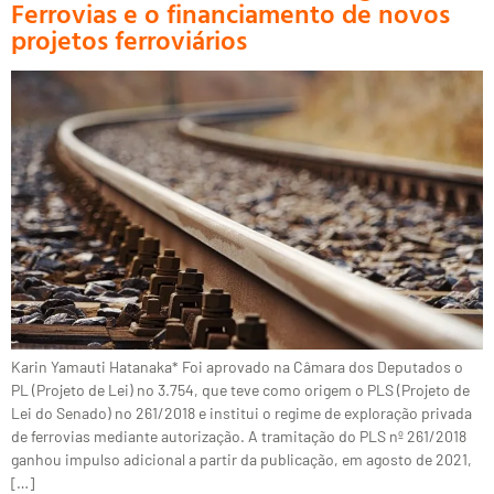
Ferrovias e o financiamento de novos
projetos ferroviários
Karin Yamauti Hatanaka* Foi aprovado na Câmara dos Deputados o
PL (Projeto de Lei) no 3.754, que teve como origem o PLS (Projeto de
Lei do Senado) no 261/2018 e institui o regime de exploração privada
de ferrovias mediante autorização. A tramitação do PLS nº 261/2018
ganhou impulso adicional a partir da publicação, em agosto de 2021,
[…]