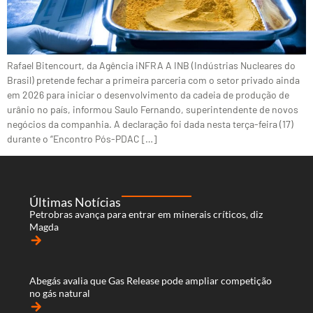
Rafael Bitencourt, da Agência iNFRA A INB (Indústrias Nucleares do
Brasil) pretende fechar a primeira parceria com o setor privado ainda
em 2026 para iniciar o desenvolvimento da cadeia de produção de
urânio no país, informou Saulo Fernando, superintendente de novos
negócios da companhia. A declaração foi dada nesta terça-feira (17)
durante o “Encontro Pós-PDAC […]
Últimas Notícias
Petrobras avança para entrar em minerais críticos, diz
Magda
arrow_forward
Abegás avalia que Gas Release pode ampliar competição
no gás natural
arrow_forward