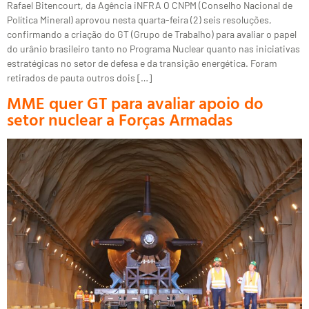
Rafael Bitencourt, da Agência iNFRA O CNPM (Conselho Nacional de
Política Mineral) aprovou nesta quarta-feira (2) seis resoluções,
confirmando a criação do GT (Grupo de Trabalho) para avaliar o papel
do urânio brasileiro tanto no Programa Nuclear quanto nas iniciativas
estratégicas no setor de defesa e da transição energética. Foram
retirados de pauta outros dois […]
MME quer GT para avaliar apoio do
setor nuclear a Forças Armadas