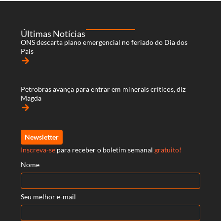
Últimas Notícias
ONS descarta plano emergencial no feriado do Dia dos
Pais
arrow_forward
Petrobras avança para entrar em minerais críticos, diz
Magda
arrow_forward
Newsletter
Inscreva-se
para receber o boletim semanal
gratuito!
Nome
Seu melhor e-mail