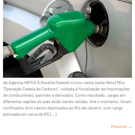
da Agência iNFRA A Receita Federal iniciou nesta sexta-feira (19) a
“Operação Cadeia de Carbono”, voltada à fiscalização de importações
de combustíveis, petróleo e derivados. Como resultado, cargas em
diferentes regiões do país estão sendo retidas. Até o momento, foram
confinados dois navios destinados ao Rio de Janeiro, com carga
estimada em cerca de R$ […]
Próximo
→