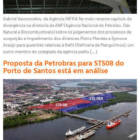
Gabriel Vasconcelos, da Agência iNFRA No mais recente capítulo da
divergência na diretoria da ANP (Agência Nacional do Petróleo, Gás
Natural e Biocombustíveis) sobre os julgamentos dos processos de
suspeição e impedimento dos diretores Pietro Mendes e Symone
Araújo para questões relativas à Refit (Refinaria de Manguinhos), um
outro membro do colegiado da agência pediu […]
Proposta da Petrobras para STS08 do
Porto de Santos está em análise