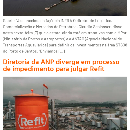
Gabriel Vasconcelos, da Agência iNFRA O diretor de Logística,
Comercialização e Mercados da Petrobras, Claudio Schlosser, disse
nesta sexta-feira (7) que a estatal ainda está em tratativas com o MPor
(Ministério de Portos e Aeroportos) e a ANTAQ (Agência Nacional de
Transportes Aquaviários) para definir os investimentos na área STS08
do Porto de Santos. “Enviamos […]
Diretoria da ANP diverge em processo
de impedimento para julgar Refit