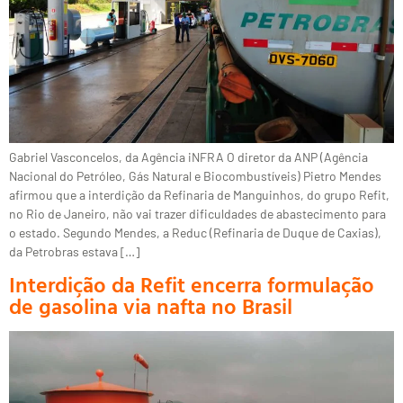
Gabriel Vasconcelos, da Agência iNFRA O diretor da ANP (Agência
Nacional do Petróleo, Gás Natural e Biocombustíveis) Pietro Mendes
afirmou que a interdição da Refinaria de Manguinhos, do grupo Refit,
no Rio de Janeiro, não vai trazer dificuldades de abastecimento para
o estado. Segundo Mendes, a Reduc (Refinaria de Duque de Caxias),
da Petrobras estava […]
Interdição da Refit encerra formulação
de gasolina via nafta no Brasil