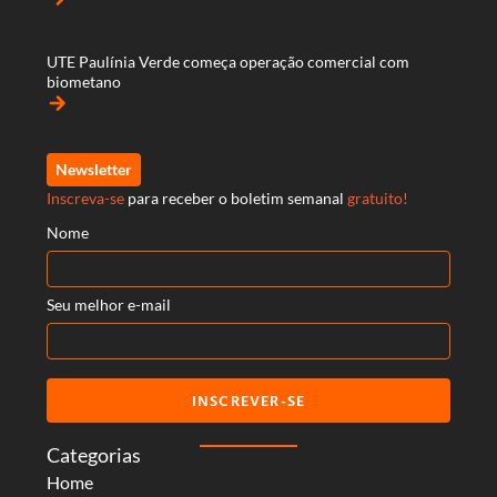
UTE Paulínia Verde começa operação comercial com
biometano
arrow_forward
Newsletter
Inscreva-se
para receber o boletim semanal
gratuito!
Nome
Seu melhor e-mail
INSCREVER-SE
Categorias
Home