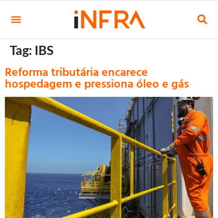
Tag:
IBS
Reforma tributária encarece
hospedagem e pressiona óleo e gás