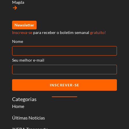
Magda
arrow_forward
Newsletter
Inscreva-se
para receber o boletim semanal
gratuito!
Nome
Seu melhor e-mail
INSCREVER-SE
Categorias
Home
Últimas Notícias