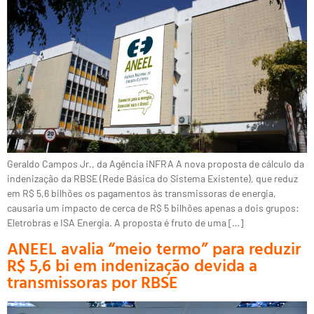
Geraldo Campos Jr., da Agência iNFRA A nova proposta de cálculo da
indenização da RBSE (Rede Básica do Sistema Existente), que reduz
em R$ 5,6 bilhões os pagamentos às transmissoras de energia,
causaria um impacto de cerca de R$ 5 bilhões apenas a dois grupos:
Eletrobras e ISA Energia. A proposta é fruto de uma […]
ANEEL avalia “meio termo” para reduzir
R$ 5,6 bi em indenização devida a
transmissoras por RBSE