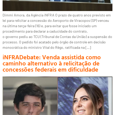
Dimmi Amora, da Agência iNFRA O prazo de quatro anos previsto em
lei para relicitar a concessão do Aeroporto de Viracopos (SP) venceu
na última terça-feira (16) e, para evitar que fosse iniciado um
procedimento para declarar a caducidade do contrato,
o governo pediu ao TCU (Tribunal de Contas da União) a suspensão do
processo. O pedido foi acatado pelo órgão de controle em decisão
monocrática do ministro Vital do Rêgo, ratificada na […]
iNFRADebate: Venda assistida como
caminho alternativo à relicitação de
concessões federais em dificuldade