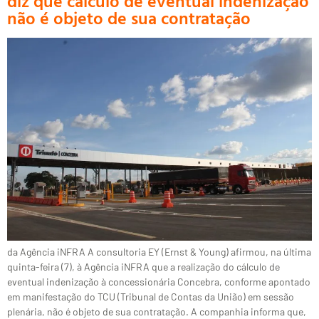
diz que cálculo de eventual indenização
não é objeto de sua contratação
da Agência iNFRA A consultoria EY (Ernst & Young) afirmou, na última
quinta-feira (7), à Agência iNFRA que a realização do cálculo de
eventual indenização à concessionária Concebra, conforme apontado
em manifestação do TCU (Tribunal de Contas da União) em sessão
plenária, não é objeto de sua contratação. A companhia informa que,