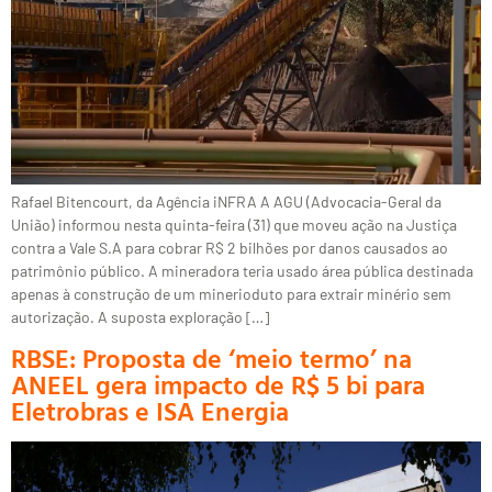
Rafael Bitencourt, da Agência iNFRA A AGU (Advocacia-Geral da
União) informou nesta quinta-feira (31) que moveu ação na Justiça
contra a Vale S.A para cobrar R$ 2 bilhões por danos causados ao
patrimônio público. A mineradora teria usado área pública destinada
apenas à construção de um minerioduto para extrair minério sem
autorização. A suposta exploração […]
RBSE: Proposta de ‘meio termo’ na
ANEEL gera impacto de R$ 5 bi para
Eletrobras e ISA Energia