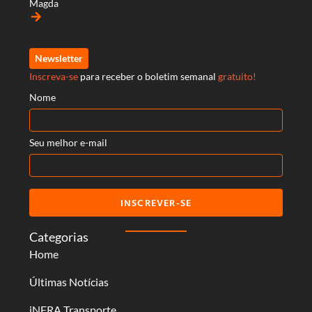
Magda
arrow_forward
Newsletter
Inscreva-se
para receber o boletim semanal
gratuito!
Nome
Seu melhor e-mail
INSCREVER-SE
Categorias
Home
Últimas Notícias
iNFRA Transporte