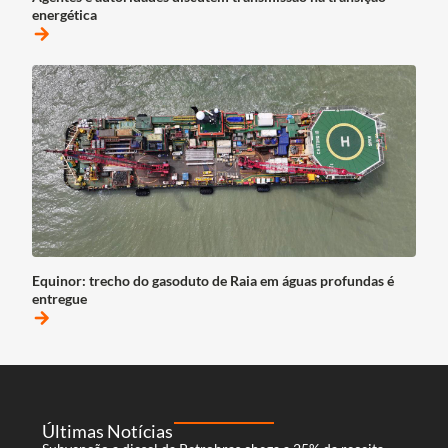
energética
arrow_forward
Equinor: trecho do gasoduto de Raia em águas profundas é
entregue
arrow_forward
Últimas Notícias