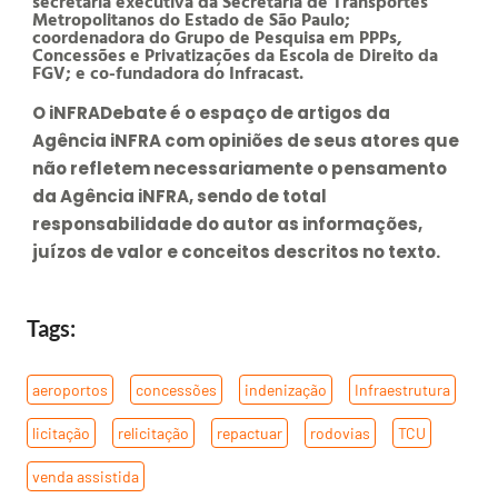
secretária executiva da Secretaria de Transportes
Metropolitanos do Estado de São Paulo;
coordenadora do Grupo de Pesquisa em PPPs,
Concessões e Privatizações da Escola de Direito da
FGV; e co-fundadora do Infracast.
O iNFRADebate é o espaço de artigos da
Agência iNFRA com opiniões de seus atores que
não refletem necessariamente o pensamento
da Agência iNFRA, sendo de total
responsabilidade do autor as informações,
juízos de valor e conceitos descritos no texto.
Tags:
aeroportos
,
concessões
,
indenização
,
Infraestrutura
,
licitação
,
relicitação
,
repactuar
,
rodovias
,
TCU
,
venda assistida