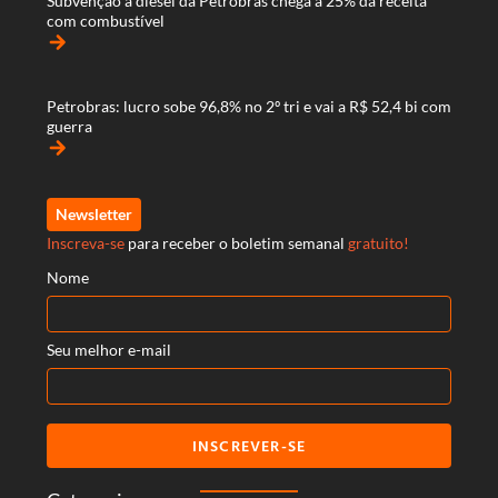
Subvenção a diesel da Petrobras chega a 25% da receita
com combustível
arrow_forward
Petrobras: lucro sobe 96,8% no 2º tri e vai a R$ 52,4 bi com
guerra
arrow_forward
Newsletter
Inscreva-se
para receber o boletim semanal
gratuito!
Nome
Seu melhor e-mail
INSCREVER-SE