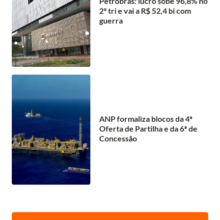
Petrobras: lucro sobe 96,8% no
2º tri e vai a R$ 52,4 bi com
guerra
ANP formaliza blocos da 4ª
Oferta de Partilha e da 6ª de
Concessão