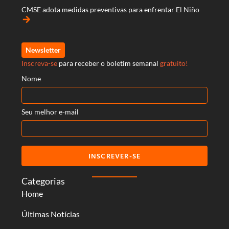
CMSE adota medidas preventivas para enfrentar El Niño
arrow_forward
Newsletter
Inscreva-se
para receber o boletim semanal
gratuito!
Nome
Seu melhor e-mail
INSCREVER-SE
Categorias
Home
Últimas Notícias