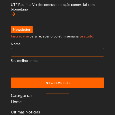
UTE Paulínia Verde começa operação comercial com
biometano
arrow_forward
Newsletter
Inscreva-se
para receber o boletim semanal
gratuito!
Nome
Seu melhor e-mail
INSCREVER-SE
Categorias
Home
Últimas Notícias