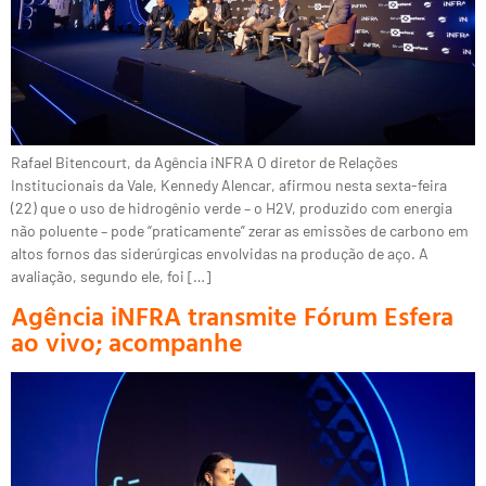
Rafael Bitencourt, da Agência iNFRA O diretor de Relações
Institucionais da Vale, Kennedy Alencar, afirmou nesta sexta-feira
(22) que o uso de hidrogênio verde – o H2V, produzido com energia
não poluente – pode “praticamente” zerar as emissões de carbono em
altos fornos das siderúrgicas envolvidas na produção de aço. A
avaliação, segundo ele, foi […]
Agência iNFRA transmite Fórum Esfera
ao vivo; acompanhe