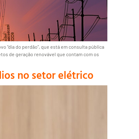
o “dia do perdão”, que está em consulta pública
ojetos de geração renovável que contam com os
os no setor elétrico