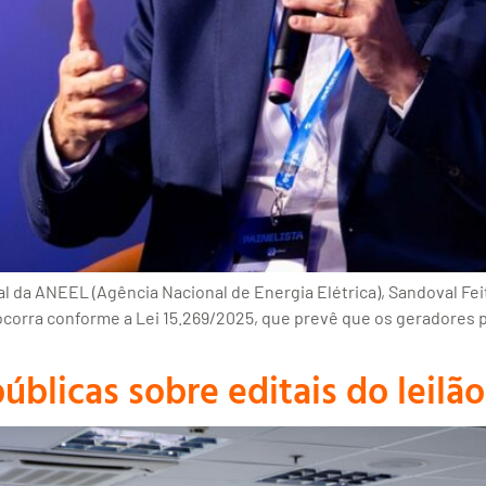
l da ANEEL (Agência Nacional de Energia Elétrica), Sandoval Feit
ocorra conforme a Lei 15.269/2025, que prevê que os geradores p
blicas sobre editais do leilão