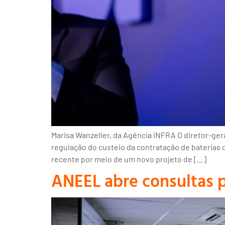
Marisa Wanzeller, da Agência iNFRA O diretor-gera
regulação do custeio da contratação de baterias 
recente por meio de um novo projeto de […]
ANEEL abre consultas pú