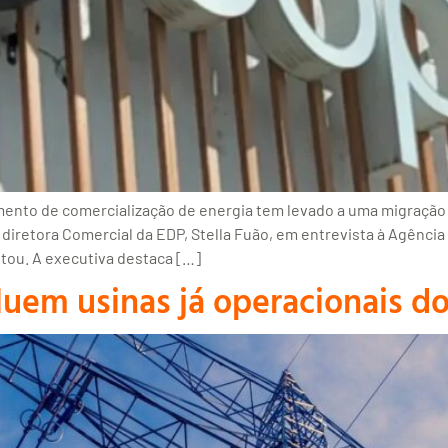
mento de comercialização de energia tem levado a uma migração
a diretora Comercial da EDP, Stella Fuão, em entrevista à Agênc
tou. A executiva destaca […]
uem usinas já operacionais do