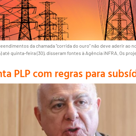
endimentos da chamada “corrida do ouro” não deve aderir ao nov
) até quinta-feira (30), disseram fontes à Agência iNFRA. Os pr
ta PLP com regras para subsídi