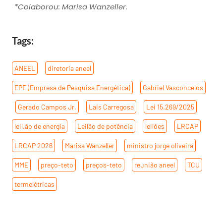
*Colaborou: Marisa Wanzeller.
Tags:
ANEEL
,
diretoria aneel
,
EPE (Empresa de Pesquisa Energética)
,
Gabriel Vasconcelos
,
Gerado Campos Jr.
,
Lais Carregosa
,
Lei 15.269/2025
,
leil.ão de energia
,
Leilão de potência
,
leilões
,
LRCAP
,
LRCAP 2026
,
Marisa Wanzeller
,
ministro jorge oliveira
,
MME
,
preço-teto
,
preços-teto
,
reunião aneel
,
TCU
,
termelétricas