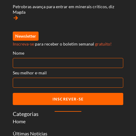
Petrobras avança para entrar em minerais críticos, diz
Magda
arrow_forward
Newsletter
Inscreva-se
para receber o boletim semanal
gratuito!
Nome
Seu melhor e-mail
INSCREVER-SE
Categorias
Home
Últimas Notícias