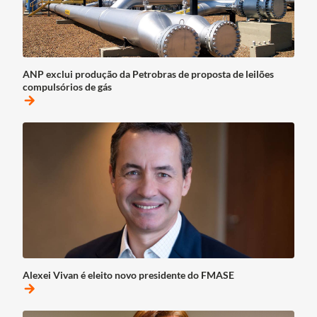
ANP exclui produção da Petrobras de proposta de leilões
compulsórios de gás
arrow_forward
Alexei Vivan é eleito novo presidente do FMASE
arrow_forward