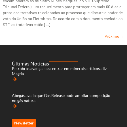
encaminharam ao ministro Nunes Marques, do STF (Supremo
Tribunal Federal), um requerimento para prorrogar em mais 60 dias o
prazo das tratativas relacionadas ao processo que discute o poder de
voto da União na Eletrobras. De acordo com o documento enviado ao
STF, as tratativas estão […]
Próximo
→
Últimas Notícias
Petrobras avança para entrar em minerais críticos, diz
Magda
arrow_forward
Abegás avalia que Gas Release pode ampliar competição
no gás natural
arrow_forward
Newsletter