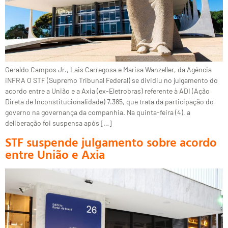
Geraldo Campos Jr., Lais Carregosa e Marisa Wanzeller, da Agência
iNFRA O STF (Supremo Tribunal Federal) se dividiu no julgamento do
acordo entre a União e a Axia (ex-Eletrobras) referente à ADI (Ação
Direta de Inconstitucionalidade) 7.385, que trata da participação do
governo na governança da companhia. Na quinta-feira (4), a
deliberação foi suspensa após […]
STF suspende julgamento sobre acordo
entre União e Axia