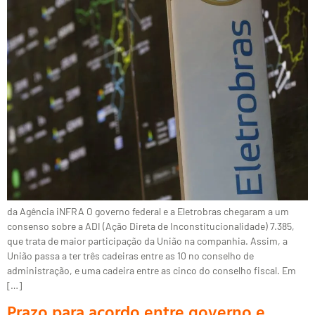
da Agência iNFRA O governo federal e a Eletrobras chegaram a um
consenso sobre a ADI (Ação Direta de Inconstitucionalidade) 7.385,
que trata de maior participação da União na companhia. Assim, a
União passa a ter três cadeiras entre as 10 no conselho de
administração, e uma cadeira entre as cinco do conselho fiscal. Em
[…]
Prazo para acordo entre governo e