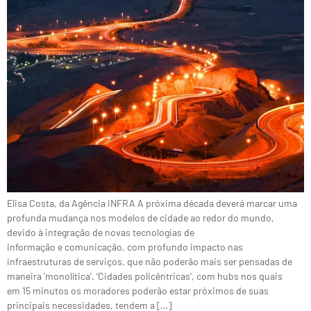
Elisa Costa, da Agência iNFRA A próxima década deverá marcar uma
profunda mudança nos modelos de cidade ao redor do mundo,
devido à integração de novas tecnologias de
informação e comunicação, com profundo impacto nas
infraestruturas de serviços, que não poderão mais ser pensadas de
maneira ‘monolítica’. ‘Cidades policêntricas’, com hubs nos quais
em 15 minutos os moradores poderão estar próximos de suas
principais necessidades, tendem a […]