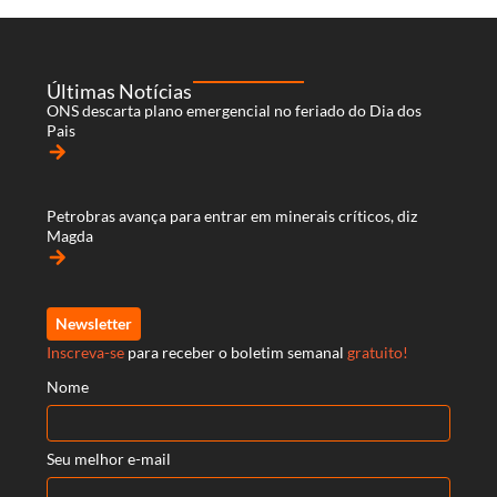
Últimas Notícias
ONS descarta plano emergencial no feriado do Dia dos
Pais
arrow_forward
Petrobras avança para entrar em minerais críticos, diz
Magda
arrow_forward
Newsletter
Inscreva-se
para receber o boletim semanal
gratuito!
Nome
Seu melhor e-mail