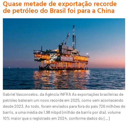
Quase metade de exportação recorde
de petróleo do Brasil foi para a China
Gabriel Vasconcelos, da Agência iNFRA As exportações brasileiras de
petróleo bateram um novo recorde em 2025, como vem acontecendo
desde 2023. Ao todo, foram enviados para fora do país 726 milhões de
barris, a uma média de 1,98 mbpd (milhão de barris por dia), volume
10% maior que o registrado em 2024, conforme dados do […]