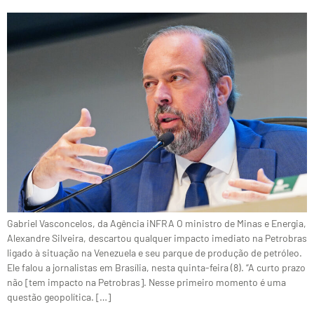
Gabriel Vasconcelos, da Agência iNFRA O ministro de Minas e Energia,
Alexandre Silveira, descartou qualquer impacto imediato na Petrobras
ligado à situação na Venezuela e seu parque de produção de petróleo.
Ele falou a jornalistas em Brasília, nesta quinta-feira (8). “A curto prazo
não [tem impacto na Petrobras]. Nesse primeiro momento é uma
questão geopolítica. […]