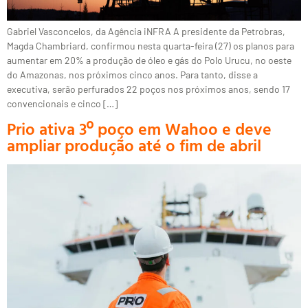
Gabriel Vasconcelos, da Agência iNFRA A presidente da Petrobras,
Magda Chambriard, confirmou nesta quarta-feira (27) os planos para
aumentar em 20% a produção de óleo e gás do Polo Urucu, no oeste
do Amazonas, nos próximos cinco anos. Para tanto, disse a
executiva, serão perfurados 22 poços nos próximos anos, sendo 17
convencionais e cinco […]
Prio ativa 3º poço em Wahoo e deve
ampliar produção até o fim de abril