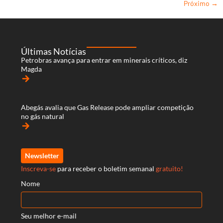
Próximo
→
Últimas Notícias
Petrobras avança para entrar em minerais críticos, diz
Magda
arrow_forward
Abegás avalia que Gas Release pode ampliar competição
no gás natural
arrow_forward
Newsletter
Inscreva-se
para receber o boletim semanal
gratuito!
Nome
Seu melhor e-mail