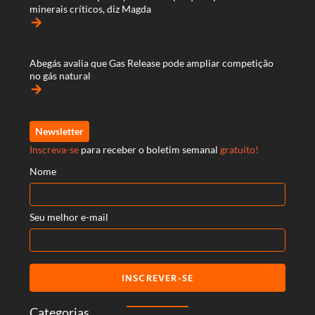
minerais críticos, diz Magda
arrow_forward
Abegás avalia que Gas Release pode ampliar competição
no gás natural
arrow_forward
Newsletter
Inscreva-se
para receber o boletim semanal
gratuito!
Nome
Seu melhor e-mail
INSCREVER-SE
Categorias