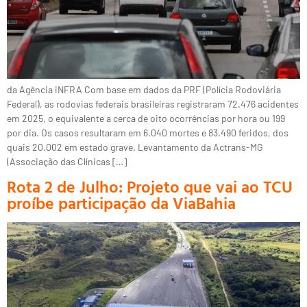
da Agência iNFRA Com base em dados da PRF (Polícia Rodoviária
Federal), as rodovias federais brasileiras registraram 72.476 acidentes
em 2025, o equivalente a cerca de oito ocorrências por hora ou 199
por dia. Os casos resultaram em 6.040 mortes e 83.490 feridos, dos
quais 20.002 em estado grave. Levantamento da Actrans-MG
(Associação das Clínicas […]
Rota 2 de Julho: Projeto que vai ao TCU
proíbe participação da ViaBahia