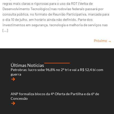
regras mais claras e rigorosas para o uso da RDT (Verba de
Desenvolvimento Tecnológico) nas rodovias federais passará por
consulta pública, no formato de Reunião Participativa, marcada para
o dia 10 de julho, em horário ainda não definido. Parte dos
investimentos em segurança, tecnologia e melhoria de serviços nas
[…]
Próximo
→
Últimas Notícias
Petrobras: lucro sobe 96,8% no 2º tri e vai a R$ 52,4 bi com
guerra
arrow_forward
ANP formaliza blocos da 4ª Oferta de Partilha e da 6ª de
Concessão
arrow_forward