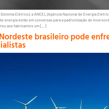
tema Elétrico), a ANEEL (Agência Nacional de Energia Elétrica),
 de energia estão em conversas para a padronização de inversor
citou aos fabricantes um […]
 Nordeste brasileiro pode enfr
ialistas