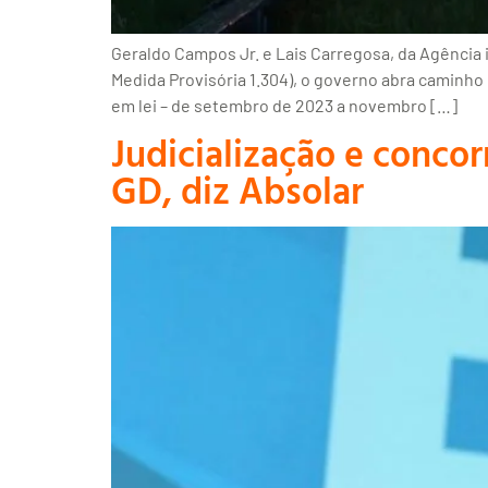
Geraldo Campos Jr. e Lais Carregosa, da Agência
Medida Provisória 1.304), o governo abra caminho 
em lei – de setembro de 2023 a novembro […]
Judicialização e conco
GD, diz Absolar