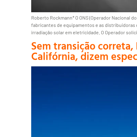
Roberto Rockmann* O ONS (Operador Nacional do Sis
fabricantes de equipamentos e as distribuidoras
irradiação solar em eletricidade. O Operador soli
Sem transição correta,
Califórnia, dizem espec