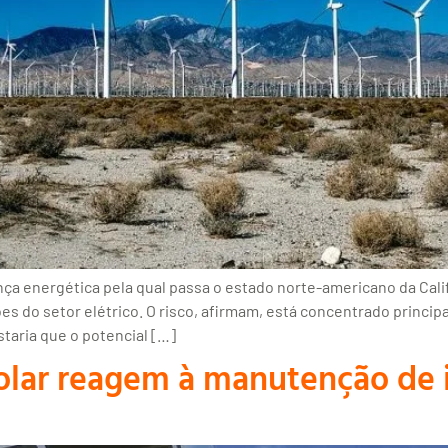
 energética pela qual passa o estado norte-americano da Califó
es do setor elétrico. O risco, afirmam, está concentrado princ
staria que o potencial […]
solar reagem à manutenção de 