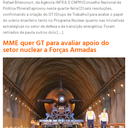
Rafael Bitencourt, da Agência iNFRA O CNPM (Conselho Nacional de
Política Mineral) aprovou nesta quarta-feira (2) seis resoluções,
confirmando a criação do GT (Grupo de Trabalho) para avaliar o papel
do urânio brasileiro tanto no Programa Nuclear quanto nas iniciativas
estratégicas no setor de defesa e da transição energética. Foram
retirados de pauta outros dois […]
MME quer GT para avaliar apoio do
setor nuclear a Forças Armadas