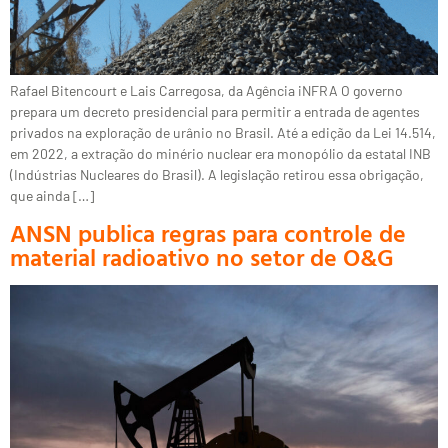
Rafael Bitencourt e Lais Carregosa, da Agência iNFRA O governo
prepara um decreto presidencial para permitir a entrada de agentes
privados na exploração de urânio no Brasil. Até a edição da Lei 14.514,
em 2022, a extração do minério nuclear era monopólio da estatal INB
(Indústrias Nucleares do Brasil). A legislação retirou essa obrigação,
que ainda […]
ANSN publica regras para controle de
material radioativo no setor de O&G