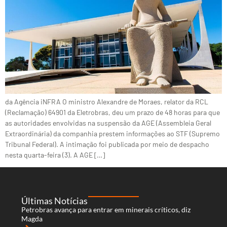
da Agência iNFRA O ministro Alexandre de Moraes, relator da RCL
(Reclamação) 64901 da Eletrobras, deu um prazo de 48 horas para que
as autoridades envolvidas na suspensão da AGE (Assembleia Geral
Extraordinária) da companhia prestem informações ao STF (Supremo
Tribunal Federal). A intimação foi publicada por meio de despacho
nesta quarta-feira (3). A AGE […]
Últimas Notícias
Petrobras avança para entrar em minerais críticos, diz
Magda