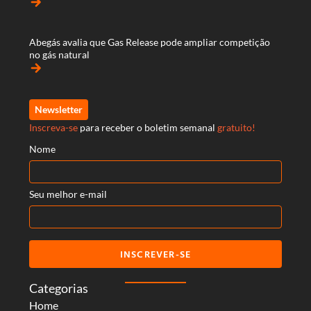
arrow_forward
Abegás avalia que Gas Release pode ampliar competição
no gás natural
arrow_forward
Newsletter
Inscreva-se
para receber o boletim semanal
gratuito!
Nome
Seu melhor e-mail
INSCREVER-SE
Categorias
Home