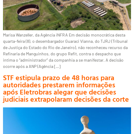
Marisa Wanzeller, da Agência iNFRA Em decisão monocrática desta
quarta-feira (8), o desembargador Guaraci Vianna, do TJRJ (Tribunal
de Justiça do Estado do Rio de Janeiro), não reconheceu recurso da
Refinaria de Manguinhos, do grupo Refit, contra o despacho que
intima o “administrador” da companhia a se manifestar. A decisão
ocorre após a ANP (Agência […]
STF estipula prazo de 48 horas para
autoridades prestarem informações
após Eletrobras alegar que decisões
judiciais extrapolaram decisões da corte