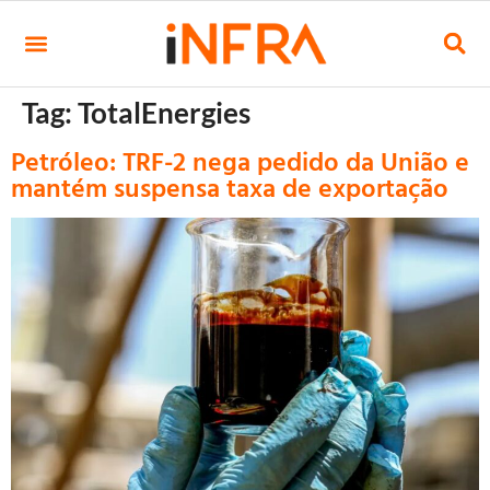
Tag:
TotalEnergies
Petróleo: TRF-2 nega pedido da União e
mantém suspensa taxa de exportação