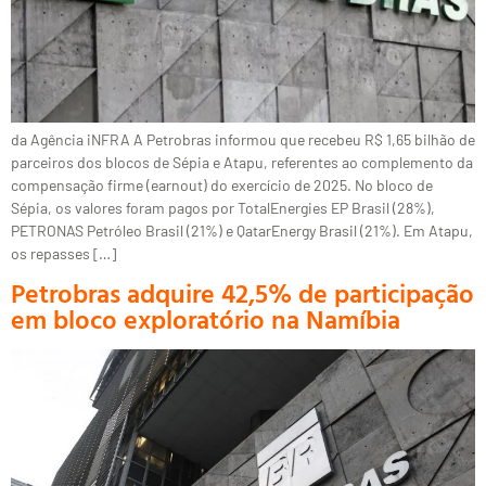
da Agência iNFRA A Petrobras informou que recebeu R$ 1,65 bilhão de
parceiros dos blocos de Sépia e Atapu, referentes ao complemento da
compensação firme (earnout) do exercício de 2025. No bloco de
Sépia, os valores foram pagos por TotalEnergies EP Brasil (28%),
PETRONAS Petróleo Brasil (21%) e QatarEnergy Brasil (21%). Em Atapu,
os repasses […]
Petrobras adquire 42,5% de participação
em bloco exploratório na Namíbia