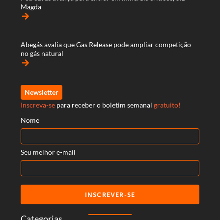
Magda
arrow_forward
Abegás avalia que Gas Release pode ampliar competição
no gás natural
arrow_forward
Newsletter
Inscreva-se
para receber o boletim semanal
gratuito!
Nome
Seu melhor e-mail
INSCREVER-SE
Categorias