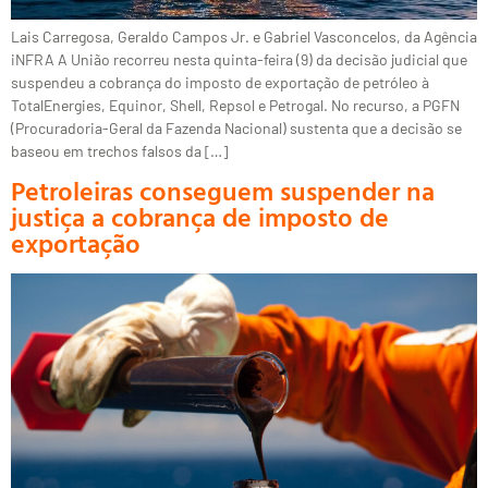
Lais Carregosa, Geraldo Campos Jr. e Gabriel Vasconcelos, da Agência
iNFRA A União recorreu nesta quinta-feira (9) da decisão judicial que
suspendeu a cobrança do imposto de exportação de petróleo à
TotalEnergies, Equinor, Shell, Repsol e Petrogal. No recurso, a PGFN
(Procuradoria-Geral da Fazenda Nacional) sustenta que a decisão se
baseou em trechos falsos da […]
Petroleiras conseguem suspender na
justiça a cobrança de imposto de
exportação