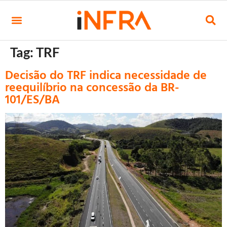
Tag:
TRF
Decisão do TRF indica necessidade de
reequilíbrio na concessão da BR-
101/ES/BA