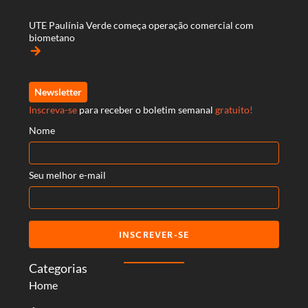
UTE Paulínia Verde começa operação comercial com
biometano
arrow_forward
Newsletter
Inscreva-se
para receber o boletim semanal
gratuito!
Nome
Seu melhor e-mail
INSCREVER-SE
Categorias
Home