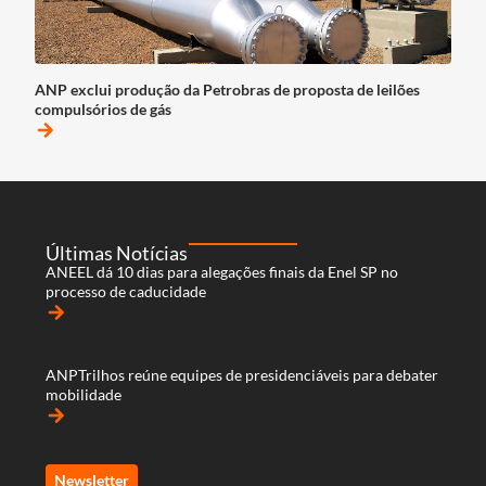
ANP exclui produção da Petrobras de proposta de leilões
compulsórios de gás
arrow_forward
Últimas Notícias
ANEEL dá 10 dias para alegações finais da Enel SP no
processo de caducidade
arrow_forward
ANPTrilhos reúne equipes de presidenciáveis para debater
mobilidade
arrow_forward
Newsletter