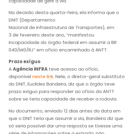
capacidade de gerir a via.
Na decisão desta quarta-feira, ela informa que o
DNIT (Departamento
Nacional de Infraestrutura de Transportes), em
3 de fevereiro deste ano, “manifestou
incapacidade do órgão federal em assumir a BR
040/MG/RJ” em ofício encaminhado à ANTT.
Prazo exíguo
A
Agência iNFRA
teve acesso ao ofício,
disponível
neste link
. Nele, o diretor-geral substituto
do DNIT, Euclides Bandeira, diz que o órgão teve
prazo exíguo para responder ao ofício da ANTT
sobre se teria capacidade de receber a rodovia.
No documento, enviado 12 dias antes da data em
que o DNIT teria que assumir a via, Bandeira diz que
só seria possível dar uma resposta se tivesse uma
série de informações sobre a estrada, não