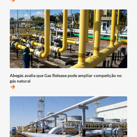
arrow_forward
Abegás avalia que Gas Release pode ampliar competição no
gás natural
arrow_forward