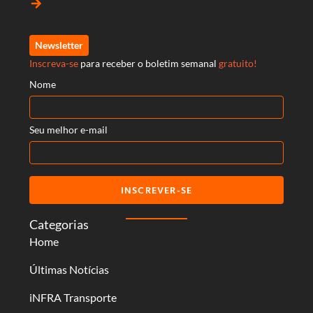
arrow_forward
Newsletter
Inscreva-se
para receber o boletim semanal
gratuito!
Nome
Seu melhor e-mail
INSCREVER-SE
Categorias
Home
Últimas Notícias
iNFRA Transporte