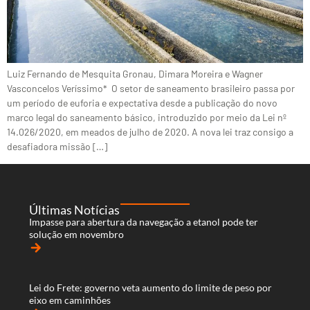
Luiz Fernando de Mesquita Gronau, Dimara Moreira e Wagner
Vasconcelos Veríssimo* O setor de saneamento brasileiro passa por
um período de euforia e expectativa desde a publicação do novo
marco legal do saneamento básico, introduzido por meio da Lei nº
14.026/2020, em meados de julho de 2020. A nova lei traz consigo a
desafiadora missão […]
Últimas Notícias
Impasse para abertura da navegação a etanol pode ter
solução em novembro
arrow_forward
Lei do Frete: governo veta aumento do limite de peso por
eixo em caminhões