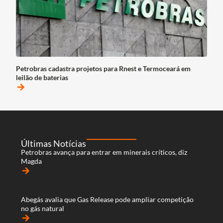
Petrobras cadastra projetos para Rnest e Termoceará em
leilão de baterias
arrow_forward
Últimas Notícias
Petrobras avança para entrar em minerais críticos, diz
Magda
arrow_forward
Abegás avalia que Gas Release pode ampliar competição
no gás natural
arrow_forward