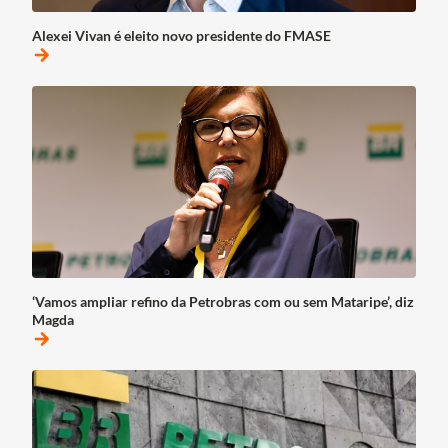
Alexei Vivan é eleito novo presidente do FMASE
arrow_forward
‘Vamos ampliar refino da Petrobras com ou sem Mataripe’, diz
Magda
arrow_forward