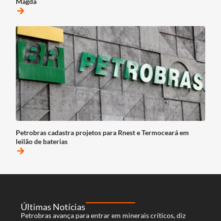
Magda
arrow_forward
Petrobras cadastra projetos para Rnest e Termoceará em
leilão de baterias
arrow_forward
Últimas Notícias
Petrobras avança para entrar em minerais críticos, diz