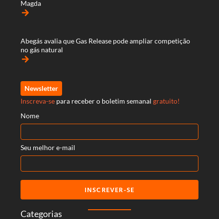
Magda
arrow_forward
Abegás avalia que Gas Release pode ampliar competição
no gás natural
arrow_forward
Newsletter
Inscreva-se
para receber o boletim semanal
gratuito!
Nome
Seu melhor e-mail
INSCREVER-SE
Categorias