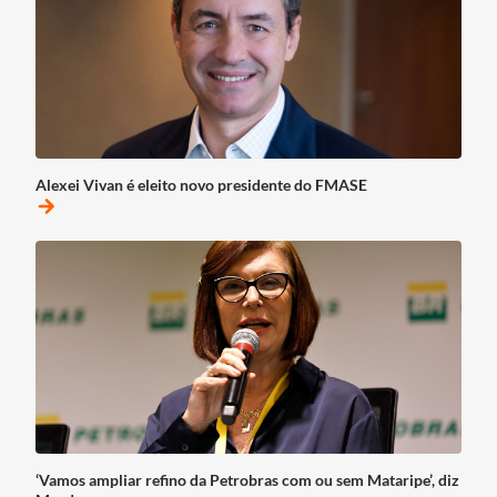
Alexei Vivan é eleito novo presidente do FMASE
arrow_forward
‘Vamos ampliar refino da Petrobras com ou sem Mataripe’, diz