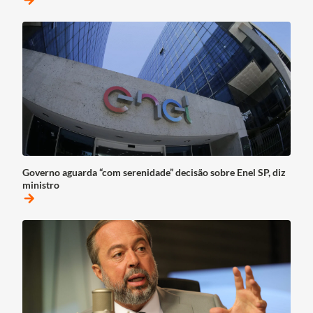
arrow_forward
Governo aguarda “com serenidade” decisão sobre Enel SP, diz
ministro
arrow_forward