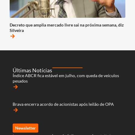
Decreto que amplia mercado livre sai na próxima semana, diz
Silveira
arrow_forward
Últimas Notícias
Índice ABCR fica estável em julho, com queda de veículos
pesados
arrow_forward
Brava encerra acordo de acionistas após leilão de OPA
arrow_forward
Newsletter