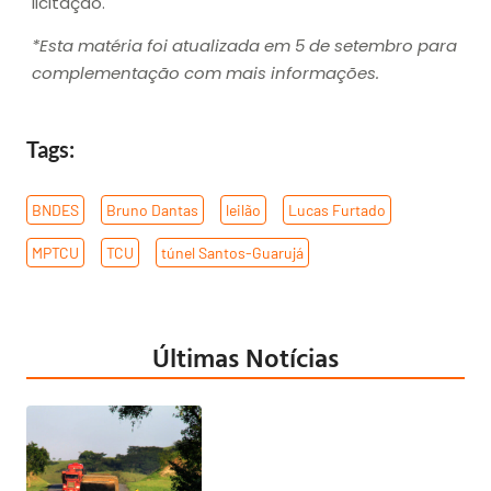
licitação.
*Esta matéria foi atualizada em 5 de setembro para
complementação com mais informações.
Tags:
BNDES
,
Bruno Dantas
,
leilão
,
Lucas Furtado
,
MPTCU
,
TCU
,
túnel Santos-Guarujá
Últimas Notícias