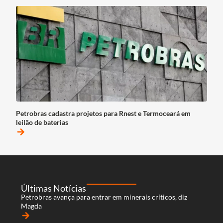
Petrobras cadastra projetos para Rnest e Termoceará em
leilão de baterias
arrow_forward
Últimas Notícias
Petrobras avança para entrar em minerais críticos, diz
Magda
arrow_forward