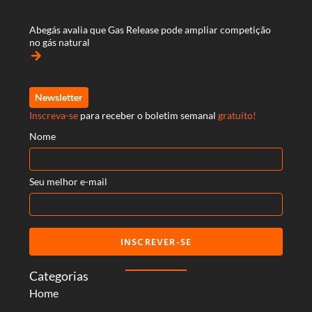
Abegás avalia que Gas Release pode ampliar competição
no gás natural
arrow_forward
Newsletter
Inscreva-se
para receber o boletim semanal
gratuito!
Nome
Seu melhor e-mail
INSCREVER-SE
Categorias
Home