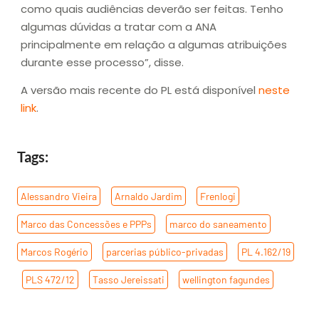
como quais audiências deverão ser feitas. Tenho
algumas dúvidas a tratar com a ANA
principalmente em relação a algumas atribuições
durante esse processo”, disse.
A versão mais recente do PL está disponível
neste
link
.
Tags:
Alessandro Vieira
,
Arnaldo Jardim
,
Frenlogi
,
Marco das Concessões e PPPs
,
marco do saneamento
,
Marcos Rogério
,
parcerias público-privadas
,
PL 4.162/19
,
PLS 472/12
,
Tasso Jereissati
,
wellington fagundes