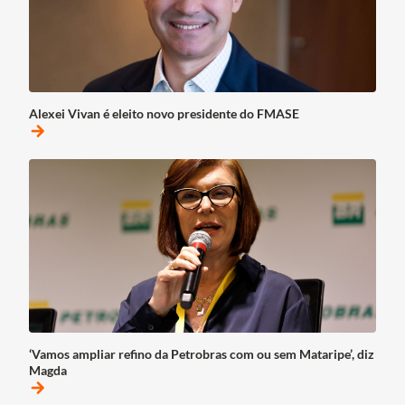
Alexei Vivan é eleito novo presidente do FMASE
arrow_forward
‘Vamos ampliar refino da Petrobras com ou sem Mataripe’, diz
Magda
arrow_forward