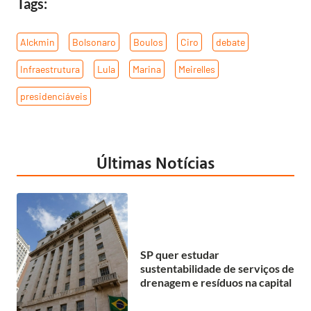
Tags:
Alckmin
,
Bolsonaro
,
Boulos
,
Ciro
,
debate
,
Infraestrutura
,
Lula
,
Marina
,
Meirelles
,
presidenciáveis
Últimas Notícias
SP quer estudar
sustentabilidade de serviços de
drenagem e resíduos na capital