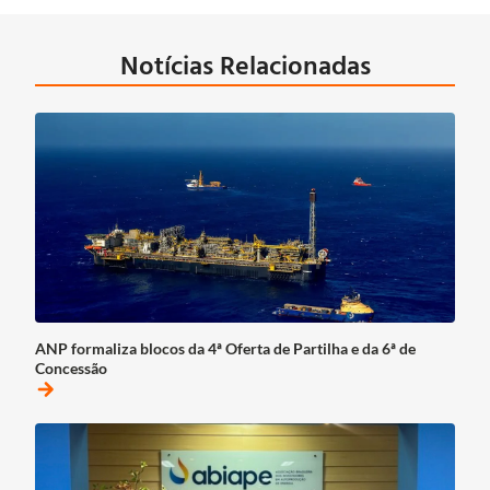
Notícias Relacionadas
ANP formaliza blocos da 4ª Oferta de Partilha e da 6ª de
Concessão
arrow_forward