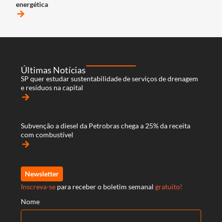
energética
arrow_forward
Últimas Notícias
SP quer estudar sustentabilidade de serviços de drenagem
e resíduos na capital
arrow_forward
Subvenção a diesel da Petrobras chega a 25% da receita
com combustível
arrow_forward
Newsletter
Inscreva-se
para receber o boletim semanal
gratuito!
Nome