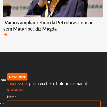
‘Vamos ampliar refino da Petrobras com ou
sem Mataripe’, diz Magda
arrow_forward
Newsletter
iado
Inscreva-se
para receber o boletim semanal
gratuito!
Nome
ais