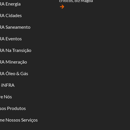
críticos, diz Magda
RA Energia
arrow_forward
RA Cidades
RA Saneamento
RA Eventos
RA Na Transição
RA Mineração
RA Óleo & Gás
o iNFRA
re Nós
sos Produtos
ne Nossos Serviços