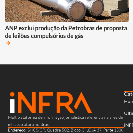
ANP exclui produção da Petrobras de proposta
de leilões compulsórios de gás
arrow_forward
Cat
Ho
Últi
Multiplataforma de informação jornalística referência na área de
infraestrutura no Brasil
iNF
Endereço:
SHCS/CR, Quadra 502, Bloco C, LOJA 37, Parte 1588