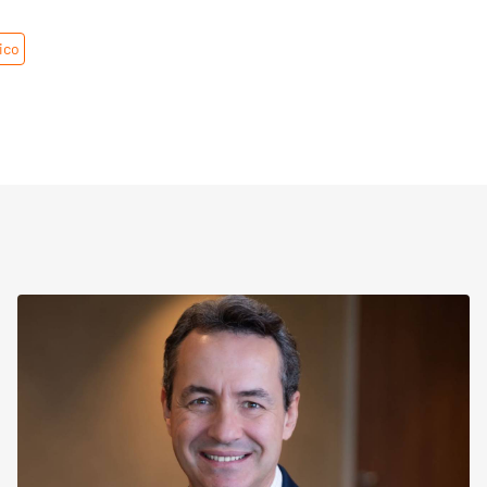
ico
,