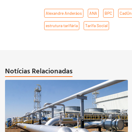
Alexandre Anderáos
,
ANA
,
BPC
,
CadÚn
estrutura tarifária
,
Tarifa Social
Notícias Relacionadas