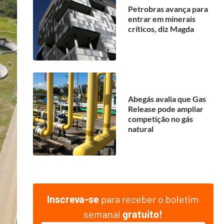
Petrobras avança para
entrar em minerais
críticos, diz Magda
Abegás avalia que Gas
Release pode ampliar
competição no gás
natural
Inscreva-se
para receber o boletim
semanal
gratuito!