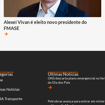
Alexei Vivan é eleito novo presidente do
FMASE
arrow_forward
egorias
Últimas Notícias
ONS descarta plano emergencial no fer
me
do Dia dos Pais
arrow_forward
mas Notícias
RA Transporte
Petrobras avança para entrar em miner