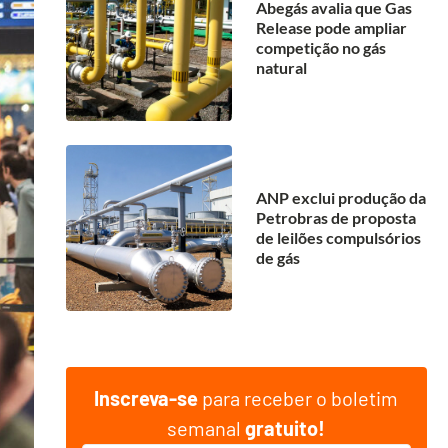
Abegás avalia que Gas
Release pode ampliar
competição no gás
natural
ANP exclui produção da
Petrobras de proposta
de leilões compulsórios
de gás
Inscreva-se
para receber o boletim
semanal
gratuito!