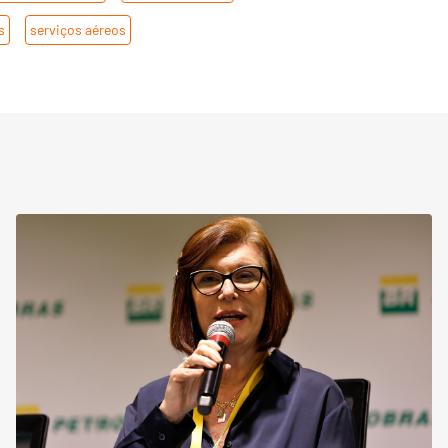
s
,
serviços aéreos