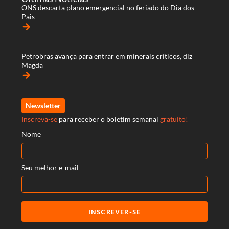
ONS descarta plano emergencial no feriado do Dia dos
Pais
arrow_forward
Petrobras avança para entrar em minerais críticos, diz
Magda
arrow_forward
Newsletter
Inscreva-se
para receber o boletim semanal
gratuito!
Nome
Seu melhor e-mail
INSCREVER-SE