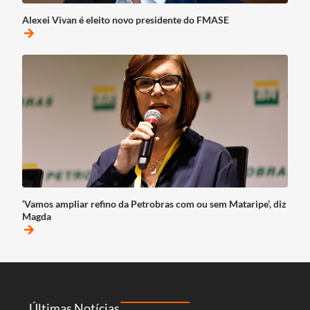
Alexei Vivan é eleito novo presidente do FMASE
arrow_forward
‘Vamos ampliar refino da Petrobras com ou sem Mataripe’, diz
Magda
arrow_forward
Últimas Notícias