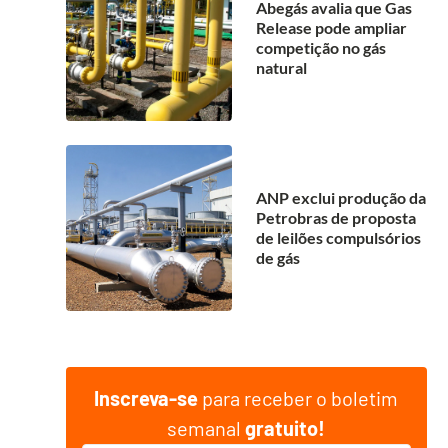
Abegás avalia que Gas
Release pode ampliar
competição no gás
natural
ANP exclui produção da
Petrobras de proposta
de leilões compulsórios
de gás
Inscreva-se
para receber o boletim
semanal
gratuito!