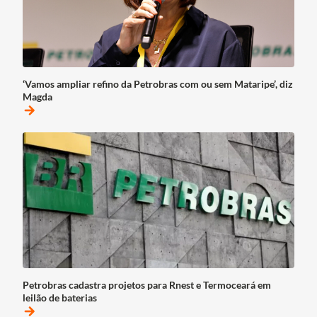
‘Vamos ampliar refino da Petrobras com ou sem Mataripe’, diz
Magda
arrow_forward
Petrobras cadastra projetos para Rnest e Termoceará em
leilão de baterias
arrow_forward