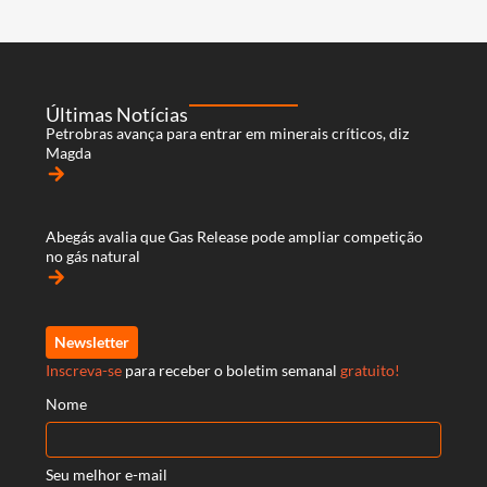
Últimas Notícias
Petrobras avança para entrar em minerais críticos, diz
Magda
arrow_forward
Abegás avalia que Gas Release pode ampliar competição
no gás natural
arrow_forward
Newsletter
Inscreva-se
para receber o boletim semanal
gratuito!
Nome
Seu melhor e-mail