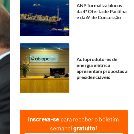
ANP formaliza blocos
da 4ª Oferta de Partilha
e da 6ª de Concessão
Autoprodutores de
energia elétrica
apresentam propostas a
presidenciáveis
Inscreva-se
para receber o boletim
semanal
gratuito!