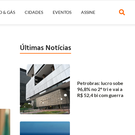
O & GÁS
CIDADES
EVENTOS
ASSINE
Últimas Notícias
Petrobras: lucro sobe
96,8% no 2º tri e vai a
R$ 52,4 bi com guerra