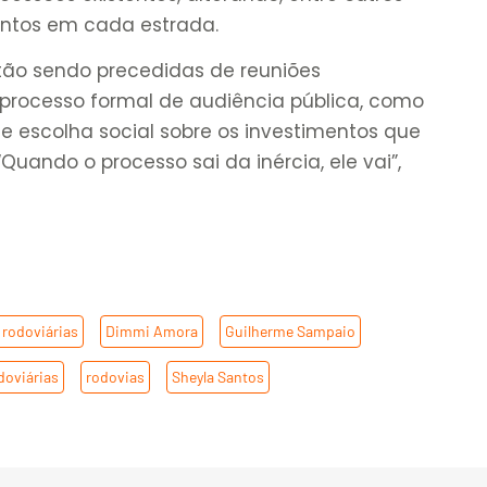
mentos em cada estrada.
tão sendo precedidas de reuniões
ao processo formal de audiência pública, como
e escolha social sobre os investimentos que
“Quando o processo sai da inércia, ele vai”,
rodoviárias
,
Dimmi Amora
,
Guilherme Sampaio
,
oviárias
,
rodovias
,
Sheyla Santos