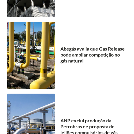
Abegás avalia que Gas Release
pode ampliar competição no
gás natural
ANP exclui produção da
Petrobras de proposta de
leilões compulsórios de gás