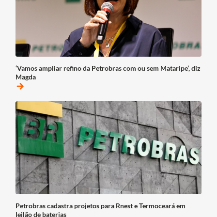
‘Vamos ampliar refino da Petrobras com ou sem Mataripe’, diz
Magda
arrow_forward
Petrobras cadastra projetos para Rnest e Termoceará em
leilão de baterias