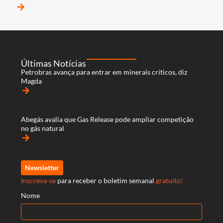
arrow_forward
Últimas Notícias
Petrobras avança para entrar em minerais críticos, diz
Magda
arrow_forward
Abegás avalia que Gas Release pode ampliar competição
no gás natural
arrow_forward
Newsletter
Inscreva-se
para receber o boletim semanal
gratuito!
Nome