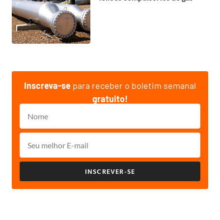
Inscreva-se
para receber o boletim semanal
gratuito!
INSCREVER-SE