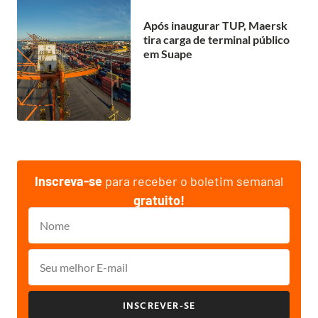
Após inaugurar TUP, Maersk
tira carga de terminal público
em Suape
Inscreva-se
para receber o boletim semanal
gratuito!
INSCREVER-SE