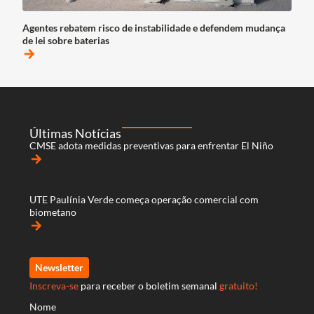
Agentes rebatem risco de instabilidade e defendem mudança
de lei sobre baterias
arrow_forward
Últimas Notícias
CMSE adota medidas preventivas para enfrentar El Niño
arrow_forward
UTE Paulínia Verde começa operação comercial com
biometano
arrow_forward
Newsletter
Inscreva-se
para receber o boletim semanal
gratuito!
Nome