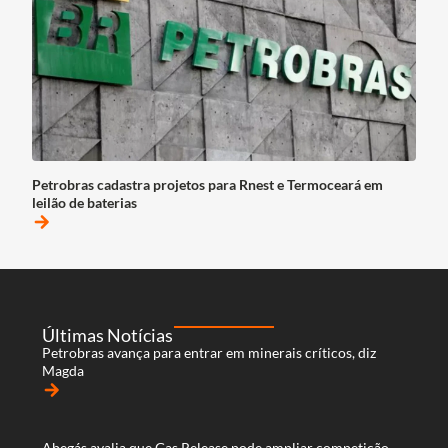
Petrobras cadastra projetos para Rnest e Termoceará em
leilão de baterias
arrow_forward
Últimas Notícias
Petrobras avança para entrar em minerais críticos, diz
Magda
arrow_forward
Abegás avalia que Gas Release pode ampliar competição