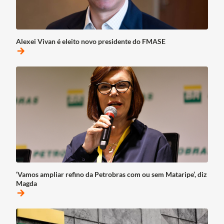
Alexei Vivan é eleito novo presidente do FMASE
arrow_forward
‘Vamos ampliar refino da Petrobras com ou sem Mataripe’, diz
Magda
arrow_forward