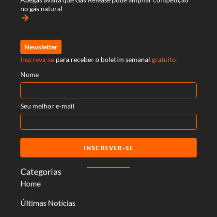
no gás natural
arrow_forward
Newsletter
Inscreva-se
para receber o boletim semanal
gratuito!
Nome
Seu melhor e-mail
INSCREVER-SE
Categorias
Home
Últimas Notícias