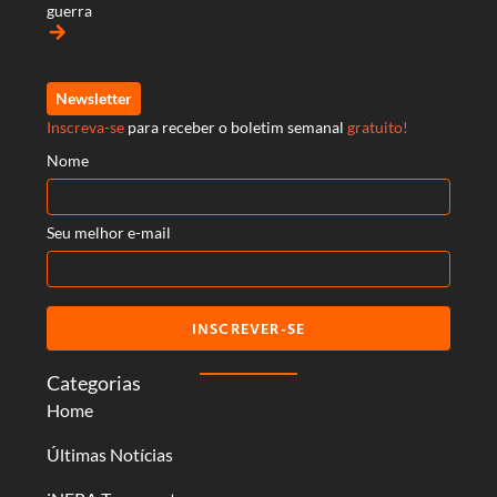
guerra
arrow_forward
Newsletter
Inscreva-se
para receber o boletim semanal
gratuito!
Nome
Seu melhor e-mail
INSCREVER-SE
Categorias
Home
Últimas Notícias