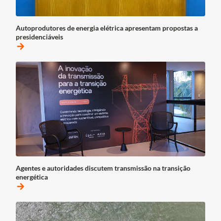
Autoprodutores de energia elétrica apresentam propostas a
presidenciáveis
arrow_forward
Agentes e autoridades discutem transmissão na transição
energética
arrow_forward