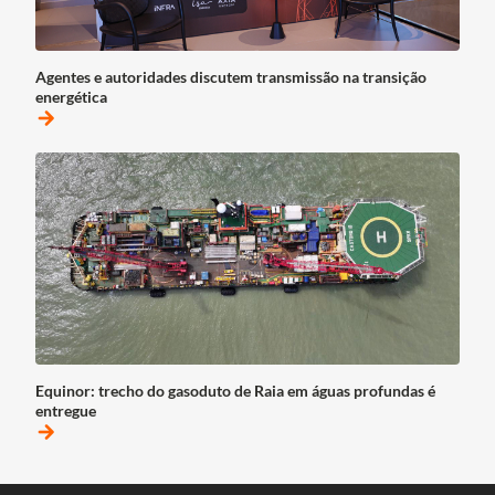
Agentes e autoridades discutem transmissão na transição
energética
arrow_forward
Equinor: trecho do gasoduto de Raia em águas profundas é
entregue
arrow_forward