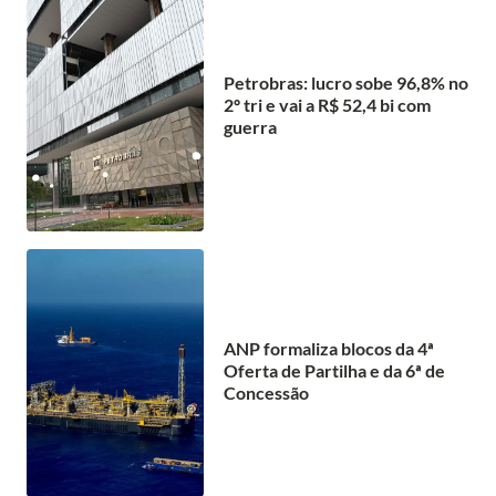
Petrobras: lucro sobe 96,8% no
2º tri e vai a R$ 52,4 bi com
guerra
ANP formaliza blocos da 4ª
Oferta de Partilha e da 6ª de
Concessão