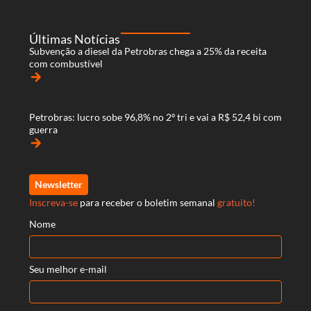
Últimas Notícias
Subvenção a diesel da Petrobras chega a 25% da receita
com combustível
arrow_forward
Petrobras: lucro sobe 96,8% no 2º tri e vai a R$ 52,4 bi com
guerra
arrow_forward
Newsletter
Inscreva-se
para receber o boletim semanal
gratuito!
Nome
Seu melhor e-mail