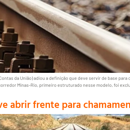
 Contas da União) adiou a definição que deve servir de base par
 corredor Minas-Rio, primeiro estruturado nesse modelo, foi excl
e abrir frente para chamament