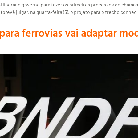
liberar o governo para fazer os primeiros processos de chamame
 prevê julgar, na quarta-feira (5), o projeto para o trecho conh
ara ferrovias vai adaptar mo