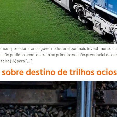
enses pressionaram o governo federal por mais investimentos no
na. Os pedidos aconteceram na primeira sessão presencial da aud
eira (16) para […]
sobre destino de trilhos ocio