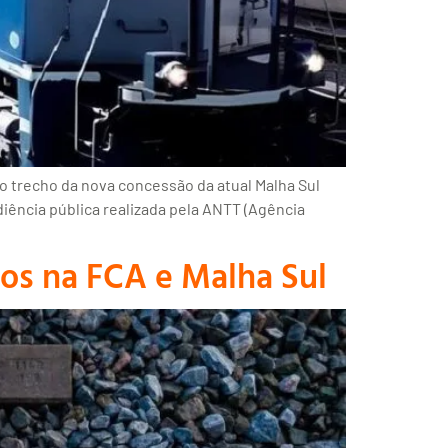
 trecho da nova concessão da atual Malha Sul
iência pública realizada pela ANTT (Agência
sos na FCA e Malha Sul