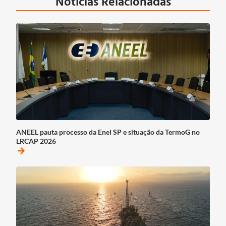
Notícias Relacionadas
ANEEL pauta processo da Enel SP e situação da TermoG no
LRCAP 2026
arrow_forward