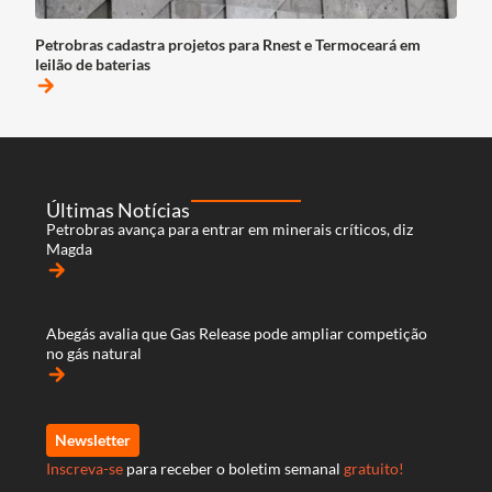
Petrobras cadastra projetos para Rnest e Termoceará em
leilão de baterias
arrow_forward
Últimas Notícias
Petrobras avança para entrar em minerais críticos, diz
Magda
arrow_forward
Abegás avalia que Gas Release pode ampliar competição
no gás natural
arrow_forward
Newsletter
Inscreva-se
para receber o boletim semanal
gratuito!