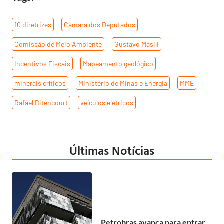
10 diretrizes
,
Câmara dos Deputados
,
Comissão de Meio Ambiente
,
Gustavo Masili
,
Incentivos Fiscais
,
Mapeamento geológico
,
minerais críticos
,
Ministério de Minas e Energia
,
MME
,
Rafael Bitencourt
,
veículos elétricos
Últimas Notícias
Petrobras avança para entrar