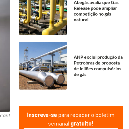
Abegás avalia que Gas
Release pode ampliar
competição no gás
natural
ANP exclui produção da
Petrobras de proposta
de leilões compulsórios
de gás
Inscreva-se
para receber o boletim
Brasil
semanal
gratuito!