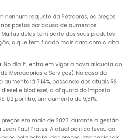
m nenhum reajuste da Petrobras, os preços
o nos postos por causa de aumentos
. Muitas delas têm parte dos seus produtos
ção, o que tem ficado mais caro com a alta
. No dia 1º, entra em vigor a nova alíquota do
 de Mercadorias e Serviços). No caso da
ça aumentará 7,14%, passando dos atuais R$
ra diesel e biodiesel, a alíquota do imposto
$ 1,12 por litro, um aumento de 5,31%.
de preços em maio de 2023, durante a gestão
ean Paul Prates. A atual política levou ao
ados pela estatal dos preços internacionais,