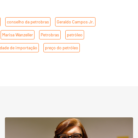
,
conselho da petrobras
,
Geraldo Campos Jr.
,
,
Marisa Wanzeller
,
Petrobras
,
petróleo
,
idade de importação
,
preço do petróleo
,