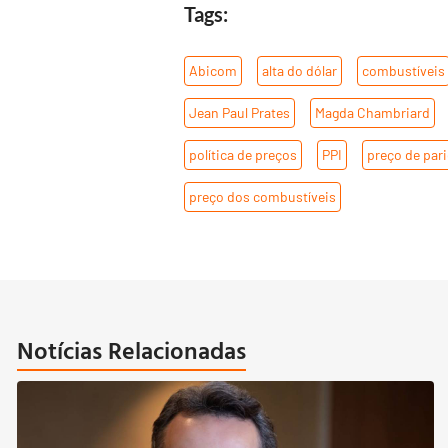
Tags:
Abicom
,
alta do dólar
,
combustíveis
Jean Paul Prates
,
Magda Chambriard
política de preços
,
PPI
,
preço de par
preço dos combustíveis
Notícias Relacionadas