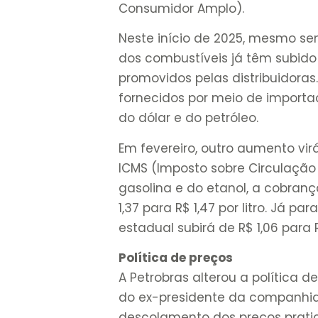
Consumidor Amplo).
Neste início de 2025, mesmo se
dos combustíveis já têm subid
promovidos pelas distribuidoras
fornecidos por meio de importa
do dólar e do petróleo.
Em fevereiro, outro aumento virá
ICMS (Imposto sobre Circulação
gasolina e do etanol, a cobran
1,37 para R$ 1,47 por litro. Já pa
estadual subirá de R$ 1,06 para R
Política de preços
A Petrobras alterou a política 
do ex-presidente da companhia J
descolamento dos preços pratic