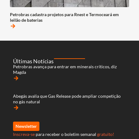
Petrobras cadastra projetos para Rnest e Termoceará em
leilão de baterias
arrow_forward
Últimas Notícias
Petrobras avança para entrar em minerais críticos, diz
Magda
arrow_forward
Abegás avalia que Gas Release pode ampliar competição
no gás natural
arrow_forward
Newsletter
Inscreva-se
para receber o boletim semanal
gratuito!