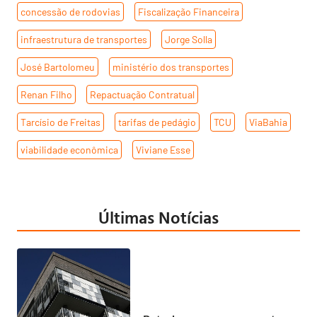
concessão de rodovias
,
Fiscalização Financeira
,
infraestrutura de transportes
,
Jorge Solla
,
José Bartolomeu
,
ministério dos transportes
,
Renan Filho
,
Repactuação Contratual
,
Tarcísio de Freitas
,
tarifas de pedágio
,
TCU
,
ViaBahia
,
viabilidade econômica
,
Viviane Esse
Últimas Notícias