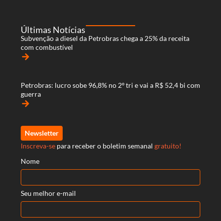
Últimas Notícias
Subvenção a diesel da Petrobras chega a 25% da receita
com combustível
arrow_forward
Petrobras: lucro sobe 96,8% no 2º tri e vai a R$ 52,4 bi com
guerra
arrow_forward
Newsletter
Inscreva-se
para receber o boletim semanal
gratuito!
Nome
Seu melhor e-mail