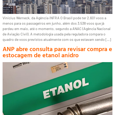
Vinicius Werneck, da Agência iNFRA O Brasil pode ter 2.601 voos a
menos para os passageiros em junho, além dos 3.538 voos que já
perdeu em maio, até o momento, segundo a ANAC (Agência Nacional
de Aviação Civil). A metodologia usada pela reguladora compara o
quadro de voos previstos atualmente com os que estavam sendo […]
ANP abre consulta para revisar compra e
estocagem de etanol anidro