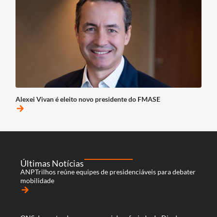
Alexei Vivan é eleito novo presidente do FMASE
arrow_forward
Últimas Notícias
ANPTrilhos reúne equipes de presidenciáveis para debater
mobilidade
arrow_forward