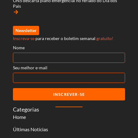
ONS descarta plano emergencial no feriado do Dia dos
Pais
arrow_forward
Newsletter
Inscreva-se
para receber o boletim semanal
gratuito!
Nome
Seu melhor e-mail
INSCREVER-SE
Categorias
Home
Últimas Notícias